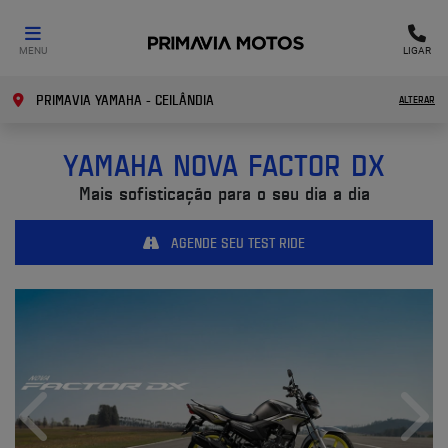
MENU
LIGAR
PRIMAVIA YAMAHA - CEILÂNDIA
ALTERAR
YAMAHA
NOVA FACTOR DX
Mais sofisticação para o seu dia a dia
AGENDE SEU TEST RIDE
Anterior
Próx