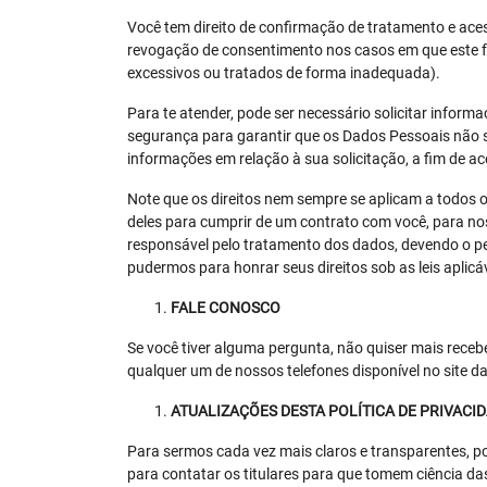
Você tem direito de confirmação de tratamento e aces
revogação de consentimento nos casos em que este f
excessivos ou tratados de forma inadequada).
Para te atender, pode ser necessário solicitar inform
segurança para garantir que os Dados Pessoais não 
informações em relação à sua solicitação, a fim de ac
Note que os direitos nem sempre se aplicam a todos 
deles para cumprir de um contrato com você, para no
responsável pelo tratamento dos dados, devendo o p
pudermos para honrar seus direitos sob as leis aplicá
FALE CONOSCO
Se você tiver alguma pergunta, não quiser mais rec
qualquer um de nossos telefones disponível no site d
ATUALIZAÇÕES DESTA POLÍTICA DE PRIVACI
Para sermos cada vez mais claros e transparentes, pod
para contatar os titulares para que tomem ciência das