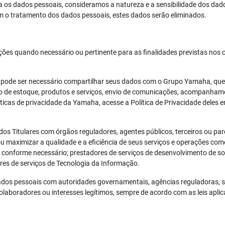
 os dados pessoais, consideramos a natureza e a sensibilidade dos dad
am o tratamento dos dados pessoais, estes dados serão eliminados.
es quando necessário ou pertinente para as finalidades previstas nos co
de ser necessário compartilhar seus dados com o Grupo Yamaha, que s
ão de estoque, produtos e serviços, envio de comunicações, acompanham
ticas de privacidade da Yamaha, acesse a Política de Privacidade deles 
s Titulares com órgãos reguladores, agentes públicos, terceiros ou parc
 ou maximizar a qualidade e a eficiência de seus serviços e operações co
 conforme necessário; prestadores de serviços de desenvolvimento de s
res de serviços de Tecnologia da Informação.
os pessoais com autoridades governamentais, agências reguladoras, s
colaboradores ou interesses legítimos, sempre de acordo com as leis aplic