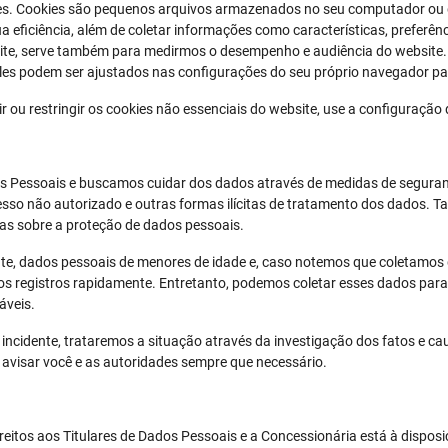
es. Cookies são pequenos arquivos armazenados no seu computador ou di
sua eficiência, além de coletar informações como características, preferê
ite, serve também para medirmos o desempenho e audiência do website.
Eles podem ser ajustados nas configurações do seu próprio navegador pa
uir ou restringir os cookies não essenciais do website, use a configuraçã
s Pessoais e buscamos cuidar dos dados através de medidas de seguranç
 acesso não autorizado e outras formas ilícitas de tratamento dos dado
as sobre a proteção de dados pessoais.
te, dados pessoais de menores de idade e, caso notemos que coletamos
os registros rapidamente. Entretanto, podemos coletar esses dados par
áveis.
incidente, trataremos a situação através da investigação dos fatos e c
e avisar você e as autoridades sempre que necessário.
eitos aos Titulares de Dados Pessoais e a Concessionária está à disposi