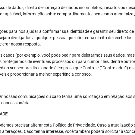
so de dados, direito de correção de dados incompletos, inexatos ou desat
or aplicável, informação sobre compartilhamento, bem como anonimizaç
ações para nos ajudar a confirmar sua identidade e garantir seu direito 
sejam divulgados a qualquer pessoa que não tenha direito de recebê-lo
elerar nossa resposta.
os casos (por exemplo, você pode pedir para deletarmos seus dados, ma
s protegermos de eventuais processos ou para cumprir leis, dentre outr
edido ser sempre direcionado à empresa que Controle (“Controlador”) o
veis e proporcionar a melhor experiência conosco.
eber nossas comunicações ou caso tenha uma solicitação em relação aos
a concessionária.
DADE
emos precisar alterar esta Política de Privacidade. Caso a atualização s
 alterações. Caso tenha interesse, você também poderá solicitar à Conces