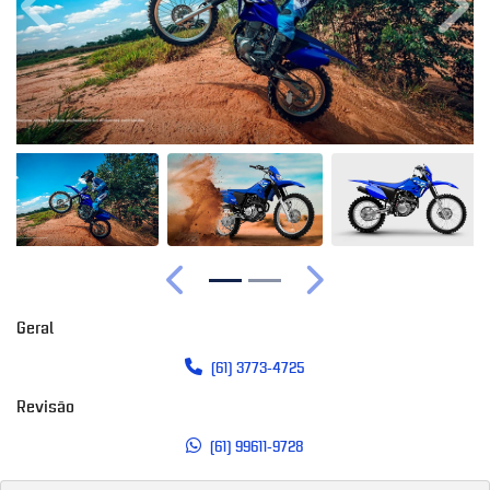
Anterior
Próx
Anterior
Próximo
Geral
(61) 3773-4725
Revisão
(61) 99611-9728