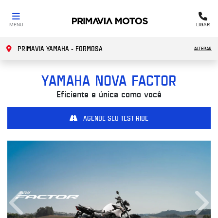
MENU
LIGAR
PRIMAVIA YAMAHA - FORMOSA
ALTERAR
YAMAHA
NOVA FACTOR
Eficiente e única como você
AGENDE SEU TEST RIDE
Anterior
Próx