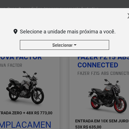
que. Consulte condições. Imagem meramente ilustrativa.
r de:
Selecione a unidade mais próxima a você.
Selecionar
OVA FACTOR
FAZER FZ15 AB
CONNECTED
OVA FACTOR
FAZER FZ15 ABS CONNECT
RADA ZERO + 48X R$ 773,00
ENTRADA EM 10X SEM JURO
MPLACAMEN
53X R$ 635,00