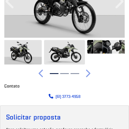
Anterior
Próx
Anterior
Próximo
Contato
(61) 3773-4958
Solicitar proposta