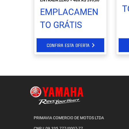
ENTRADA ZERO + 48X R$ 599,00
T
EMPLACAMEN
TO GRÁTIS
CONFIRA ESTA OFERTA
PRIMAVIA COMERCIO DE MOTOS LTDA
CNPJ: 09.335.777/0007-77